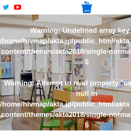
Warning
: Undefined array key 
/home/hivmap/akta.jp/public_html/akta
content/themes/akta2018/single-norma
5
Warning
: Attempt to read property "
null in
/home/hivmap/akta.jp/public_html/akta
content/themes/akta2018/single-norma
5