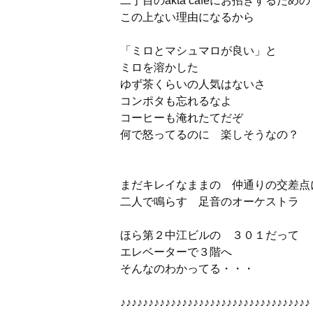
二丁目のakta cafeにお招きするための
この上ない理由になるから
「ミロとマシュマロが良い」と
ミロを溶かした
ゆず茶くらいの人気はないさ
コンポタも忘れるなよ
コーヒーも淹れたてだぞ
何で怒ってるのに 楽しそうなの？
まだキレイなままの 仲通りの交差点
二人で鳴らす 足音のオーケストラ
ほら第２中江ビルの ３０１だって
エレベーターで３階へ
そんなのわかってる・・・
♪♪♪♪♪♪♪♪♪♪♪♪♪♪♪♪♪♪♪♪♪♪♪♪♪♪♪♪♪♪♪♪♪♪