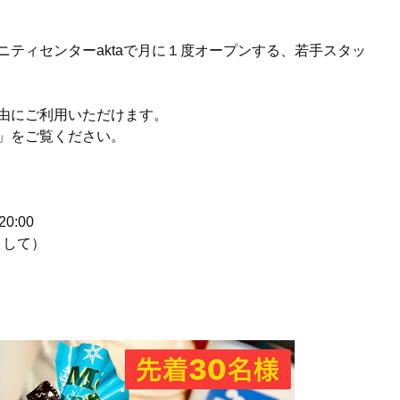
ミュニティセンターaktaで月に１度オープンする、若手スタッ
。
由にご利用いただけます。
」をご覧ください。
20:00
として）