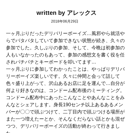
written by アレックス
2018年06月29日
一ヶ月ぶりだったデリバリーボーイズ…風邪やら就活や
らでバタバタしていて参加できない状態が続き、久々の
参加でした。久しぶりの参加、そして、今晩は初参加の
人もいなかったのもあって、参加の感想文を書く役を任
されパチパチとキーボードを叩いてます…
一ヶ月ぶりに参加してわかったことは、やっぱりデリバ
リーボーイズ楽しいです。久々に仲間と会って話して
色々盛り上がって、沢山あるお店に足を運んで…自分が
何より好きなのは、コンドーム配布後のミーティング。
コンドーム配布中にあったこんなことやあんなことをみ
んなとシェアします。身長190センチ以上あるあるメン
バーが〇〇で頭ぶつけて、二丁目内で頭ぶつける場所が
また一つ増えたーとか、そんなくだらない話とかも混ぜ
つつ、デリバリーボーイズの活動が終わって行きまし