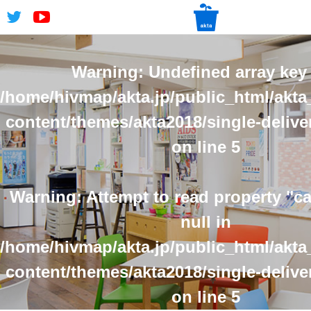
Warning
: Undefined array key 
/home/hivmap/akta.jp/public_html/akta
content/themes/akta2018/single-delive
on line
5
Warning
: Attempt to read property "
null in
/home/hivmap/akta.jp/public_html/akta
content/themes/akta2018/single-delive
on line
5