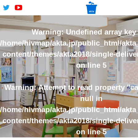
Warning
: Undefined array key 
/home/hivmap/akta.jp/public_html/akta
content/themes/akta2018/single-delive
on line
5
Warning
: Attempt to read property "
null in
/home/hivmap/akta.jp/public_html/akta
content/themes/akta2018/single-delive
on line
5