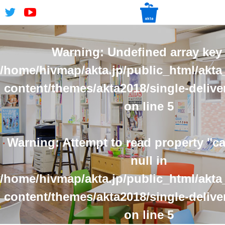
Warning
: Undefined array key 
/home/hivmap/akta.jp/public_html/akta
content/themes/akta2018/single-delive
on line
5
Warning
: Attempt to read property "
null in
/home/hivmap/akta.jp/public_html/akta
content/themes/akta2018/single-delive
on line
5