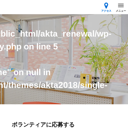
アクセス
メニュー
blic_html/akta_renewal/wp-
ry.php
on line
5
e" on null in
nt/themes/akta2018/single-
ボランティアに応募する