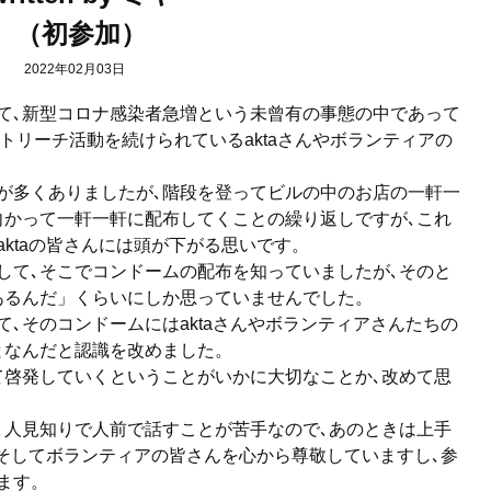
（初参加）
2022年02月03日
て､
新型コロナ感染者急増という未曾有の事態の中であって
ウトリーチ活動を続けられてい
るaktaさんやボランティアの
が多くありましたが､
階段を登ってビルの中のお店の一軒一
向かって一軒一軒に配布してくことの繰り
返しですが､
これ
ktaの皆さんには頭
が下がる思いです。
して､
そこでコンドームの配布を知っていましたが､そのと
あるんだ」
くらいにしか思っていませんでした。
て､
そのコンドームにはaktaさんやボランティアさんたちの
となんだと認識を改めました。
て啓発していくということがいかに大切なことか､
改めて思
､
人見知りで人前で話すことが苦手なので､
あのときは上手
そしてボランティアの皆さんを心から尊敬していますし､
参
ます。