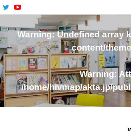
Warning
: Undefined array 
content/theme
Warning
: At
/home/hivmap/akta.jp/publ