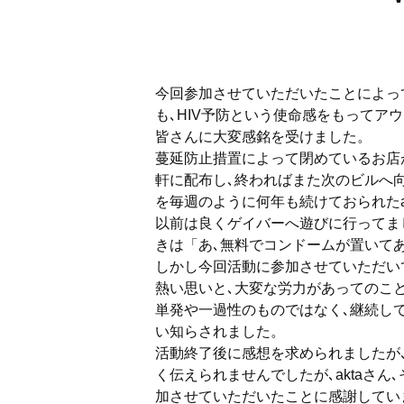
今回参加させていただいたことによっ
も､
HIV予防という使命感をもってア
皆さんに大変感銘を受けました。
蔓延防止措置によって閉めているお店
軒に配布し､
終わればまた次のビルへ
を毎週のように何年も続けておられたa
以前は良くゲイバーへ遊びに行ってま
きは「あ､
無料でコンドームが置いて
しかし今回活動に参加させていただい
熱い思
いと､大変な労力があってのこ
単発や一過性のものではなく､
継続し
い知らされました。
活動終了後に感想を求められましたが
く伝えられませんでしたが､aktaさん､
加させていただいたことに感謝してい