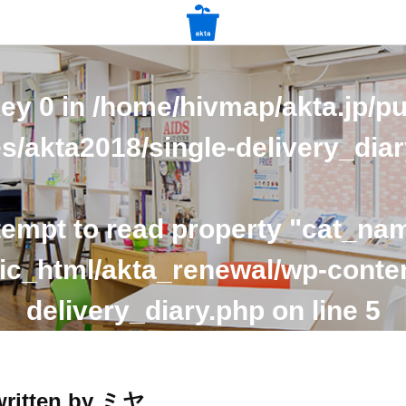
key 0 in
/home/hivmap/akta.jp/pu
s/akta2018/single-delivery_dia
tempt to read property "cat_nam
ic_html/akta_renewal/wp-conte
delivery_diary.php
on line
5
written by ミヤ