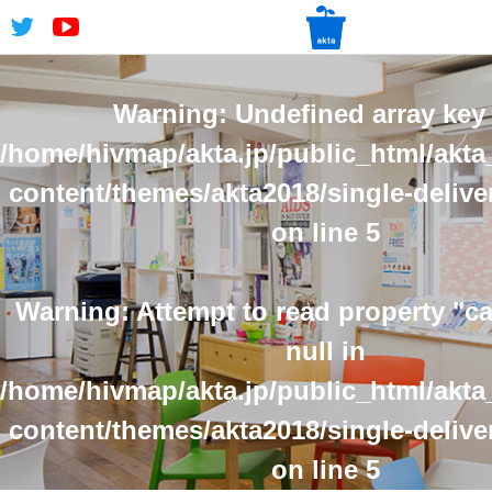
Warning
: Undefined array key 
/home/hivmap/akta.jp/public_html/akta
content/themes/akta2018/single-delive
on line
5
Warning
: Attempt to read property "
null in
/home/hivmap/akta.jp/public_html/akta
content/themes/akta2018/single-delive
on line
5