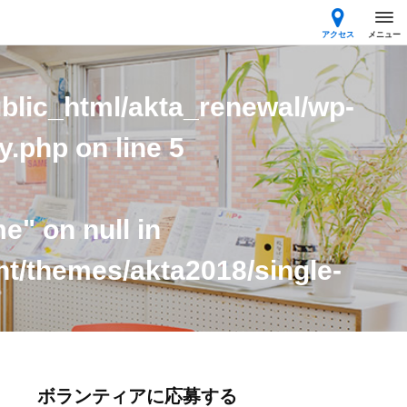
アクセス
メニュー
blic_html/akta_renewal/wp-
ry.php
on line
5
e" on null in
nt/themes/akta2018/single-
ボランティアに応募する