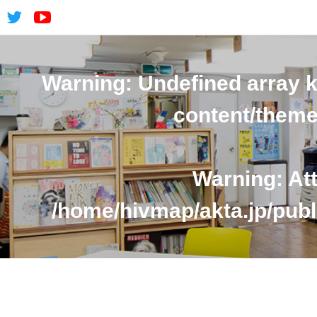
Warning
: Undefined array 
content/theme
Warning
: At
/home/hivmap/akta.jp/publ