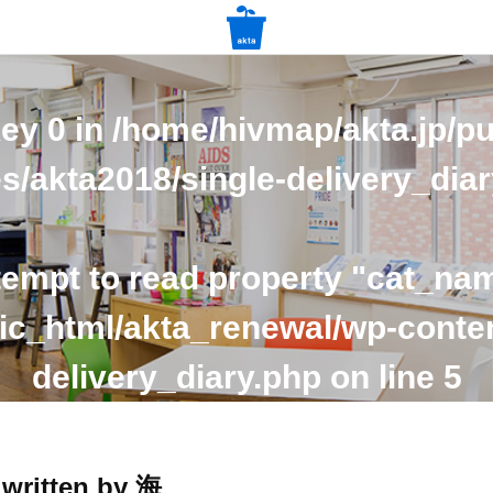
key 0 in
/home/hivmap/akta.jp/pu
s/akta2018/single-delivery_dia
tempt to read property "cat_nam
ic_html/akta_renewal/wp-conte
delivery_diary.php
on line
5
written by 海