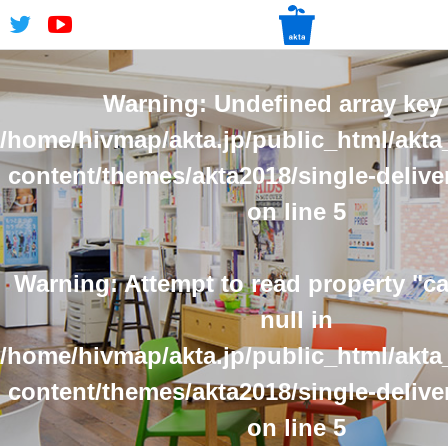
Warning
: Undefined array key 
/home/hivmap/akta.jp/public_html/akta
content/themes/akta2018/single-delive
on line
5
Warning
: Attempt to read property "
null in
/home/hivmap/akta.jp/public_html/akta
content/themes/akta2018/single-delive
on line
5