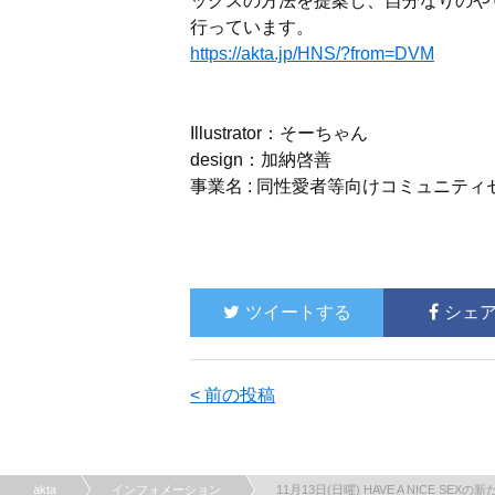
ックスの方法を提案し、自分なりのやり
行っています。
https://akta.jp/HNS/?from=DVM
Illustrator：そーちゃん
design：加納啓善
事業名 :
同性愛者等向けコミュニティ
ツイートする
シェ
< 前の投稿
akta
インフォメーション
11月13日(日曜) HAVE A NICE 