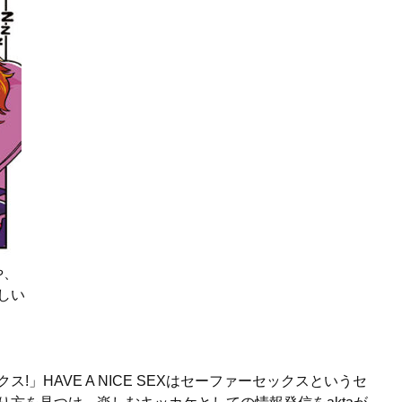
や、
しい
」HAVE A NICE SEXはセーファーセックスというセ