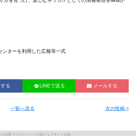
方を見つけ、楽しむキッカケとしての情報発信をaktaが
センターを利用した広報等一式
アする
LINEで送る
メールする
一覧へ戻る
次の投稿 >
SEXの新たな仲間”ファクトシート”の新ウェブサイト公開！