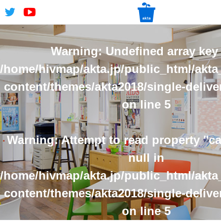
Warning
: Undefined array key 
/home/hivmap/akta.jp/public_html/akta
content/themes/akta2018/single-delive
on line
5
Warning
: Attempt to read property "
null in
/home/hivmap/akta.jp/public_html/akta
content/themes/akta2018/single-delive
on line
5