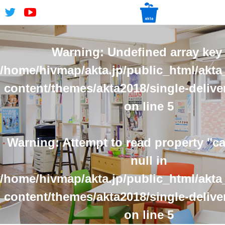
Warning
: Undefined array key 
/home/hivmap/akta.jp/public_html/akta
content/themes/akta2018/single-delive
on line
5
Warning
: Attempt to read property "
null in
/home/hivmap/akta.jp/public_html/akta
content/themes/akta2018/single-delive
on line
5