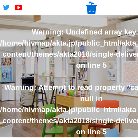
Warning
: Undefined array key 
/home/hivmap/akta.jp/public_html/akta
content/themes/akta2018/single-delive
on line
5
Warning
: Attempt to read property "
null in
/home/hivmap/akta.jp/public_html/akta
content/themes/akta2018/single-delive
on line
5